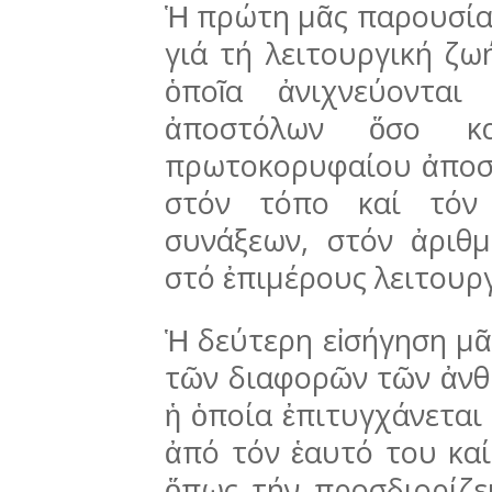
Ἡ πρώτη μᾶς παρουσίασ
γιά τή λειτουργική ζω
ὁποῖα ἀνι­χνεύοντα
ἀποστόλων ὅσο κα
πρωτοκορυφαίου ἀποσ
στόν τόπο καί τόν 
συνάξεων, στόν ἀριθμ
στό ἐπιμέρους λει­τουργ
Ἡ δεύτερη εἰσήγηση μᾶ
τῶν διαφορῶν τῶν ἀνθ
ἡ ὁποία ἐπιτυγχάνεται
ἀπό τόν ἑαυτό του καί
ὅπως τήν προσδιορίζει