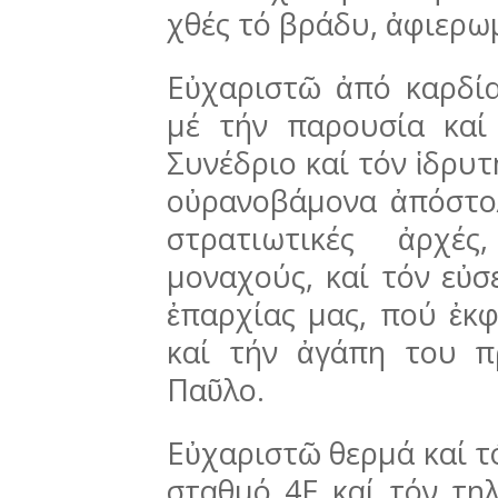
χθές τό βράδυ, ἀφιερω
Εὐχαριστῶ ἀπό καρδία
μέ τήν παρουσία καί
Συνέδριο καί τόν ἱδρυτ
οὐρανοβάμονα ἀπό­στο­­
στρα­τιωτικές ἀρχέ
μοναχούς, καί τόν εὐσ
ἐπαρχίας μας, πού ἐκφ
καί τήν ἀγάπη του π
Παῦλο.
Εὐχαριστῶ θερμά καί τό
σταθμό 4Ε καί τόν τηλ