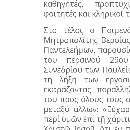
καθηγητές, προπτυχ
φοιτητές και κληρικοί 
Στο τέλος ο Ποιμεν
Μητροπολίτης Βεροίας
Παντελεήμων, παρουσί
του περσινού 29ου 
Συνεδρίου των Παυλείω
τη λήξη των εργασι
εκφράζοντας παράλλη
του προς όλους τους 
μεταξύ άλλων: «Εὐχα
περί ὑμῶν ἐπί τῇ χάριτι
Χριστῷ Ἰησοῦ, ὅτι ἐν 