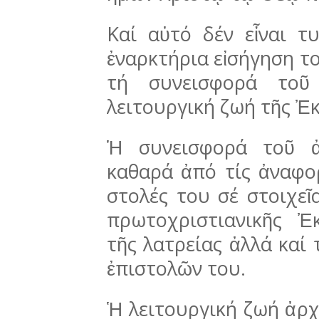
Καί αὐτό δέν εἶναι τ
ἐναρκτήρια εἰσή­γη­­ση 
τή συνεισφορά τοῦ
λειτουργική ζωή τῆς Ἐκ
Ἡ συνεισφορά τοῦ ἀ
καθαρά ἀπό τίς ἀναφο
στολές του σέ στοιχεῖα
πρωτοχριστια­νικῆς Ἐ
τῆς λατρείας ἀλλά καί 
ἐπιστολῶν του.
Ἡ λειτουργική ζωή ἀρχ