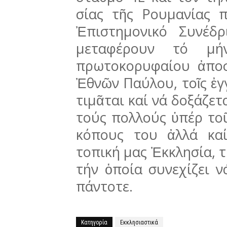
σίας τῆς Ρουμανίας π
Ἐπιστη­μονικό Συνέδ
μεταφέρουν τό μή
πρωτοκορυφαίου ἀπο­
Ἐθνῶν Παύ­λου, τοῖς ἐγ
τιμᾶται καί νά δοξάζετ
τούς πολλούς ὑπέρ τοῦ
κόπους του ἀλλά κα
τοπική μας Ἐκκλησία, τ
τήν ὁποία συνεχίζει ν
πάντοτε.
Κατηγορία
Εκκλησιαστικά