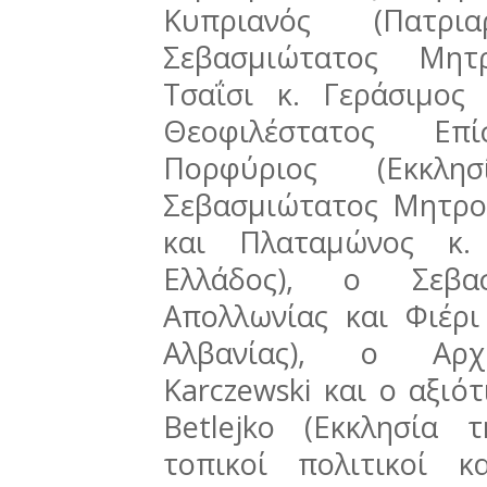
Κυπριανός (Πατρι
Σεβασμιώτατος Μητρ
Τσαΐσι κ. Γεράσιμος 
Θεοφιλέστατος Επ
Πορφύριος (Εκκλ
Σεβασμιώτατος Μητροπ
και Πλαταμώνος κ. 
Ελλάδος), ο Σεβασ
Απολλωνίας και Φιέρι
Αλβανίας), ο Αρχι
Karczewski και ο αξιό
Betlejko (Εκκλησία 
τοπικοί πολιτικοί κ