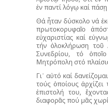
ἐν παντί λόγῳ καί πάσῃ 
Θά ἦταν δύσκολο νά ἐ
πρωτοκορυφαῖο ἀπόσ
εὐχαριστίας καί εὐγν
τήν ὁλοκλήρωση τοῦ Λ
Συνεδρίου, τό ὁποῖο
Μητρόπολη στό πλαίσιο
Γι᾽ αὐτό καί δανείζομα
τούς ὁποίους ἀρχίζει 
ἐπιστολή του, ἔχοντ
διαφορᾶς πού μᾶς χωρί