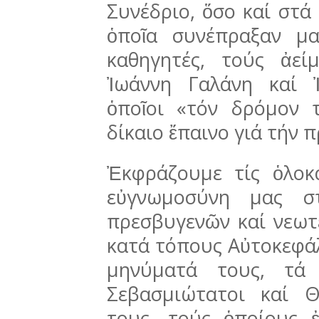
Συνέδριο, ὅσο καί στά
ὁποῖα συνέ­πραξαν μ
καθηγητές, τούς ἀεί
Ἰωάννη Γαλάνη καί 
ὁποῖοι «τόν δρόμον 
δίκαιο ἔπαινο γιά τήν 
Ἐκφράζουμε τίς ὁλοκάρ
εὐγνωμοσύνη μας σ
πρεσβυγενῶν καί νεωτέ
κατά τόπους Αὐτοκεφά
μηνύματά τους, τά 
Σεβασμιώτατοι καί Θ
τους, τούς ὁποίους 