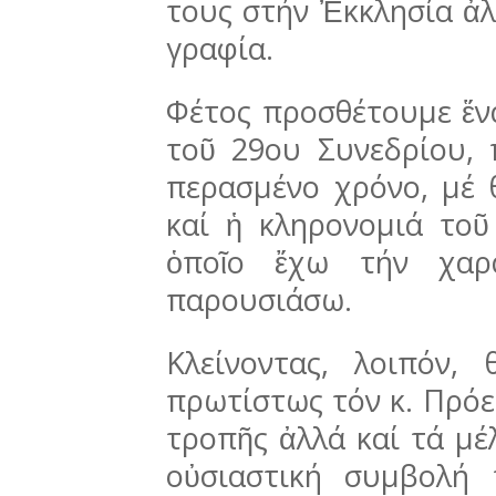
τους στήν Ἐκ­κλησία ἀλ
γρα­φία.
Φέτος προσθέτουμε ἕν
τοῦ 29ου Συνε­δρίου,
περασμένο χρόνο, μέ 
καί ἡ κληρο­νομιά τοῦ
ὁποῖο ἔχω τήν χαρ
παρουσιάσω.
Κλείνοντας, λοιπόν,
πρωτίστως τόν κ. Πρόε
τρο­πῆς ἀλλά καί τά μέ
οὐσιαστική συμ­βολή