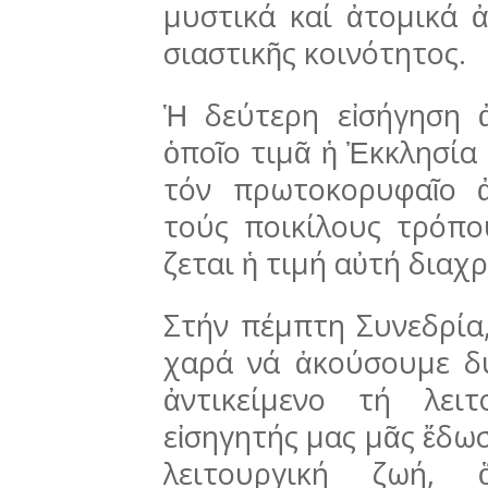
μυστικά καί ἀτομι­κά 
σιαστικῆς κοινό­τητος.
Ἡ δεύτερη εἰσήγηση 
ὁποῖο τιμᾶ ἡ Ἐκ­κλησία
τόν πρωτοκορυφαῖο 
τούς ποικίλους τρόπο
ζεται ἡ τιμή αὐτή διαχ
Στήν πέμπτη Συνεδρία,
χαρά νά ἀκούσου­με δ
ἀντικείμενο τή λει
εἰσηγητής μας μᾶς ἔδωσ
λειτουργική ζωή, 