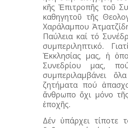
κῆς Ἐπιτροπῆς τοῦ Συ
καθηγητοῦ τῆς Θεολογ
Χαράλαμπου Ἀτματζίδη,
Παύλεια καί τό Συνέδρ
συμπεριλη­πτι­κό. Γι
Ἐκκλησίας μας, ἡ ὁπ
Συνεδρίου μας, πού
συμπερι­λαμ­βάνει 
ζητήματα πού ἀπασχο
ἄνθρωπο ὄχι μόνο τῆς
ἐποχῆς.
Δέν ὑπάρχει τίποτε τ