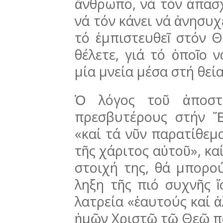
ἄνθρωπο, νά τόν ἀπασχο
νά τόν κάνει νά ἀνησυχε
τό ἐμπι­στευθεῖ στόν Θ
θέλετε, γιά τό ὁποῖο 
μία μνεία μέσα στή θεία
Ὁ λόγος τοῦ ἀποστ
πρεσβυτέρους στήν Ἔ
«καί τά νῦν παρατίθεμ
τῆς χάριτος αὐτοῦ», καί
στοιχή της, θά μπο­ρο
ληξη τῆς πιό συχνῆς 
λατρεία «ἑαυτούς καί ἀ
ἡμῶν Χριστῷ τῷ Θεῷ π