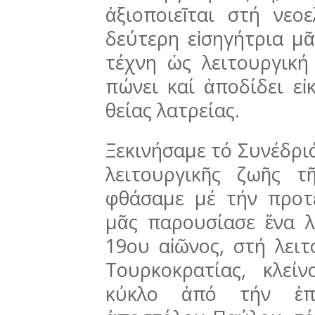
ἀξιοποιεῖται στή νεοε
δεύτερη εἰσηγήτρια μᾶ
τέχνη ὡς λει­τουργική
πώνει καί ἀποδίδει εἰ
θείας λατρεί­ας.
Ξεκινήσαμε τό Συνέδρι
λειτουργικῆς ζωῆς τ
φθάσαμε μέ τήν προτε
μᾶς παρουσίασε ἕνα λ
19ου αἰῶνος, στή λει
Τουρκοκρατίας, κλεί
κύκλο ἀπό τήν ἐπο