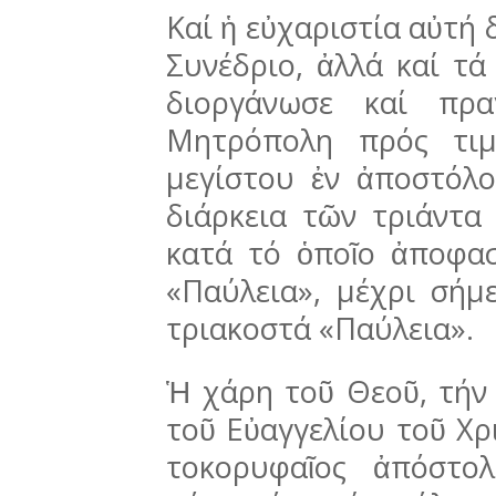
Καί ἡ εὐχαριστία αὐτή 
Συνέδριο, ἀλλά καί τά
διοργάνωσε καί πρα
Μητρόπολη πρός τιμ
μεγίστου ἐν ἀποστόλ
διάρκεια τῶν τριάντα
κατά τό ὁποῖο ἀποφα
«Παύλεια», μέχρι σήμ
τριακοστά «Παύ­λεια».
Ἡ χάρη τοῦ Θεοῦ, τήν 
τοῦ Εὐαγγελίου τοῦ Χρ
τοκορυφαῖος ἀπόστο