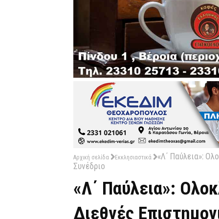
«Λ΄ Παύλεια»: Ολ
Αρχική σελίδα
Εκκλησιαστικά
Συνέδριο
«Λ΄ Παύλεια»: Ολο
Διεθνές Επιστημον