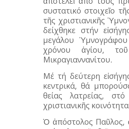
ἀποτελεῖ ἀπό τούς πρ
συ­στατικό στοιχεῖο τῆ
τῆς χριστιανικῆς Ὑμνο
δείχθηκε στήν εἰσήγ
μεγάλου Ὑμνο­γράφου
χρόνου ἁγίου, το
Μικραγιαννανίτου.
Μέ τή δεύτερη εἰσήγη
κεντρικά, θά μπορούσ
θείας λατρείας, στό 
χριστιανικῆς κοινότητα
Ὁ ἀπόστολος Παῦλος, 