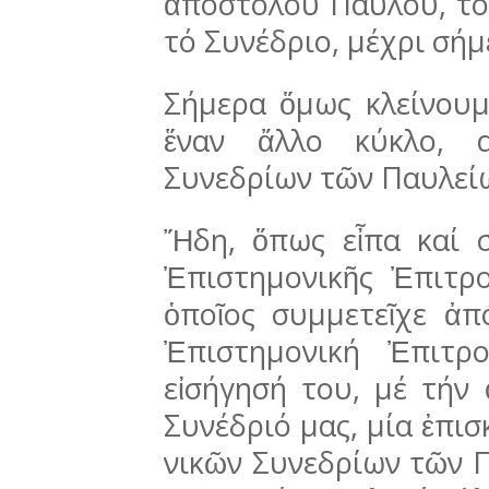
ἀποστόλου Παύλου, τόν
τό Συνέ­δριο, μέχρι σήμ
Σήμερα ὅμως κλείνουμ
ἕναν ἄλλο κύ­κλο, 
Συνεδρίων τῶν Παυλεί
Ἤδη, ὅπως εἶπα καί 
Ἐπιστημονικῆς Ἐπι­τρο
ὁποῖος συμμετεῖχε ἀ
Ἐπιστημονική Ἐπι­τ
εἰσήγησή του, μέ τήν 
Συνέδριό μας, μία ἐπι
νικῶν Συνεδρίων τῶν 