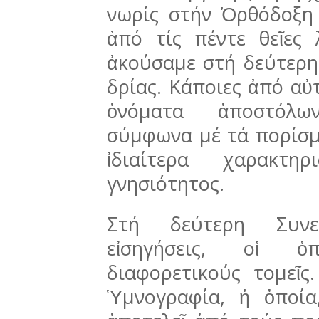
νωρίς στήν Ὀρθόδοξη 
ἀπό τίς πέντε θεῖες λε
ἀκούσαμε στή δεύτερη
δρίας. Κάποιες ἀπό αὐτ
ὀνόματα ἀποστόλω
σύμφωνα μέ τά πορίσμα
ἰδιαίτερα χαρα­κτη
γνησιότητος.
Στή δεύτερη Συνεδ
εἰσηγήσεις, οἱ ὁπ
διαφορετικούς το­με
Ὑμνο­γραφία, ἡ ὁποία,