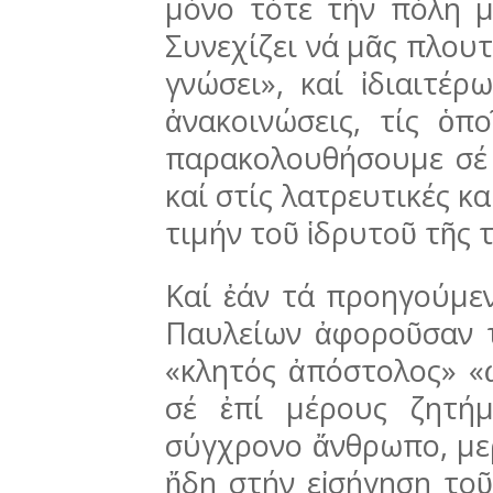
μόνο τότε τήν πόλη μ
Συνεχίζει νά μᾶς πλουτ
γνώσει», καί ἰδιαιτέρω
ἀνακοινώσεις, τίς ὁπο
παρακολουθή­σουμε σέ
καί στίς λατρευτικές κα
τιμήν τοῦ ἱδρυ­τοῦ τῆς 
Καί ἐάν τά προηγούμεν
Παυλείων ἀφο­ροῦσαν 
«κλητός ἀπόστολος» «
σέ ἐπί μέρους ζητή
σύγχρονο ἄνθρωπο, με
ἤδη στήν εἰσή­γη­ση το