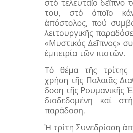
στό τελευταῖο δεῖπνο τ
του, στό ὁποῖο κάν
ἀπόστολος, πού συμ­β
λειτουργικῆς παραδόσε
«Μυστι­κός Δεῖπνος» συν
ἐμπειρία τῶν πιστῶν.
Τό θέμα τῆς τρίτης
χρήση τῆς Παλαιᾶς Δια
δο­ση τῆς Ρουμανικῆς Ἐ
διαδεδομένη καί στ
παρά­­δοση.
Ἡ τρίτη Συνεδρίαση ἀπε