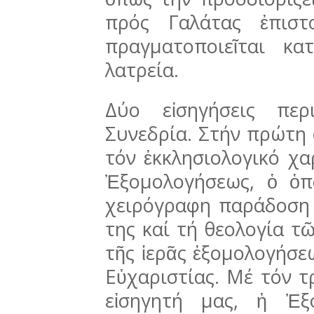
πρός Γα­λά­τας ἐπι
πραγματοποιεῖται κ
λατρεία.
Δύο εἰσηγήσεις περ
Συνεδρία. Στήν πρώτη 
τόν ἐκ­κλη­σιολογικό χα
Ἐξομολογήσεως, ὁ ὁπ
χειρό­γραφη παράδοση 
της καί τή θεολο­γία 
τῆς ἱερᾶς ἐξομολογήσε
Εὐχαριστίας. Μέ τόν 
εἰσηγητή μας, ἡ Ἐξο