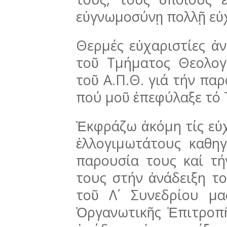
εὐγνωμοσύνῃ πολλῇ εὐ
Θερμές εὐχαριστίες ἀ
τοῦ Τμήματος Θεολογ
τοῦ Α.Π.Θ. γιά τήν παρ
πού μοῦ ἐπε­φύλαξε τό
Ἐκφράζω ἀκόμη τίς εὐχ
ἐλλογιμωτά­τους καθηγ
παρουσία τους καί τή
τους στήν ἀνά­δειξη το
τοῦ Λ´ Συνεδρίου μα
Ὀργανωτικῆς Ἐπι­τρο­π