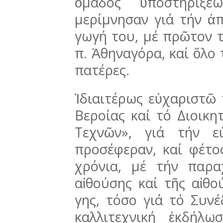
ὁμάδος ὑποστηρίξε
μερίμνησαν γιά τήν ἀ
γωγή του, μέ πρῶτον 
π. Ἀθηναγόρα, καί ὅλο 
πατέρες.
Ἰδιαιτέρως εὐχαριστῶ τ
Βεροίας καί τό Διοι­κ
Τεχνῶν», γιά τήν ε
προσέφεραν, καί φέτο
χρόνια, μέ τήν παρ
αἰθούσης καί τῆς αἰθο
γης, τόσο γιά τό Συνέ
καλλιτεχνική ἐκδή­λ