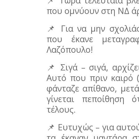
📌 Τώρα τελευταία βλ
που ομνύουν στη ΝΔ ά
📌 Για να μην σχολι
που έκανε μεταγρα
Λαζόπουλο!
📌 Σιγά – σιγά, αρχίζ
Αυτό που πριν καιρό 
φάνταζε απίθανο, μετά
γίνεται πεποίθηση 
τέλους.
📌 Ευτυχώς – για αυτο
τα έκαναν μαντάρα σ