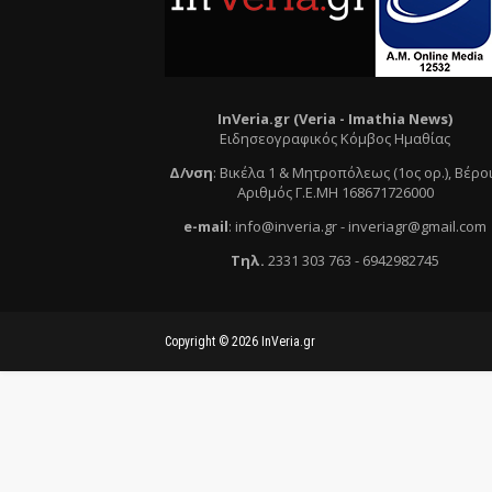
InVeria.gr (Veria -
Ι
mathia News)
Ειδησεογραφικός Κόμβος Ημαθίας
Δ/νση
:
Βικέλα 1 & Μητροπόλεως (1ος ορ.)
, Βέρο
Αριθμός Γ.Ε.ΜΗ 168671726000
e
-mail
:
info@inveria.gr
- i
nveriagr@gmail.com
Τηλ
.
2331 303 763
-
6942982745
Copyright ©
2026
InVeria.gr