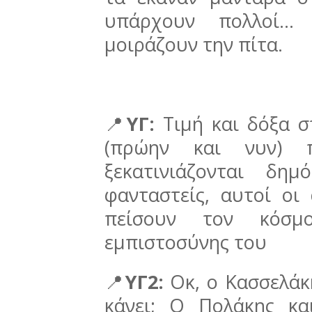
υπάρχουν πολλοί… 
μοιράζουν την πίτα.
📍
ΥΓ:
Τιμή και δόξα σ
(πρώην και νυν) 
ξεκατινιάζονται δη
φανταστείς, αυτοί ο
πείσουν τον κόσ
εμπιστοσύνης του
📍
ΥΓ2:
Οκ, ο Κασσελάκη
κάνει; Ο Πολάκης κα