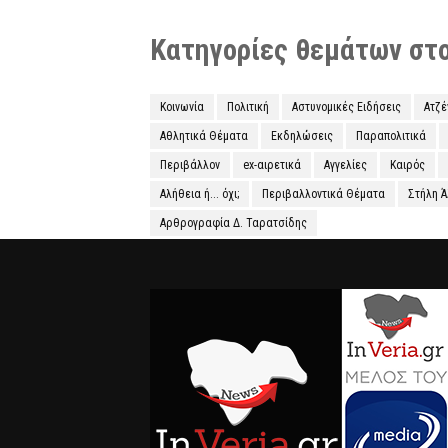
Κατηγορίες θεμάτων στο 
Κοινωνία
Πολιτική
Αστυνομικές Ειδήσεις
Ατζ
Αθλητικά Θέματα
Εκδηλώσεις
Παραπολιτικά
Περιβάλλον
ex-αιρετικά
Αγγελίες
Καιρός
Αλήθεια ή... όχι;
Περιβαλλοντικά Θέματα
Στήλη 
Αρθρογραφία Δ. Ταρατσίδης