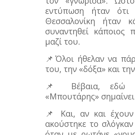
τον «γνώρισα». Ωστ
εντύπωση ήταν ότι
Θεσσαλονίκη ήταν κ
συναντηθεί κάποιος 
μαζί του.
📌Όλοι ήθελαν να πάρ
του, την «δόξα» και τ
📌 Βέβαια, εδώ 
«Μπουτάρης» σημαίνει
📌 Και, αν και έχου
ακούστηκε το σλόγκαν
όταν με ρωτάνε «γουσ