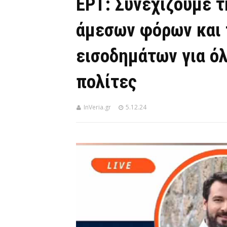
ΕΡΤ: Συνεχίζουμε 
άμεσων φόρων και 
εισοδημάτων για ό
πολίτες
InVeria.gr
5.12.24