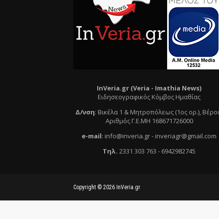
InVeria.gr (Veria -
Ι
mathia News)
Ειδησεογραφικός Κόμβος Ημαθίας
Δ/νση
:
Βικέλα 1 & Μητροπόλεως (1ος ορ.)
, Βέρο
Αριθμός Γ.Ε.ΜΗ 168671726000
e
-mail
:
info@inveria.gr
- i
nveriagr@gmail.com
Τηλ
.
2331 303 763
-
6942982745
Copyright ©
2026
InVeria.gr