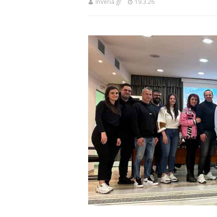
InVeria.gr
19.3.26