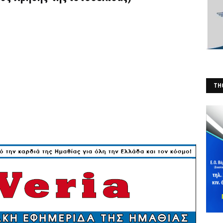
THO
(Φ