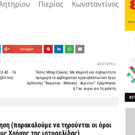
λητηρίου Πιερίας Κωνσταντίνος
Google+
ΝΕΌΤΕΡΗ
Λ.ΑΣ. - Τα
Τάσος Μπαρτζώκας: Με επιμονή και σοβαρότητα
(βίντεο)
προχωρά το εμβληματικό εγγειοβελτιωτικό έργο
άρδευσης "Βεργίνας - Μελίκης - Αιγινίου"- Εγκρίθηκαν
4,7 εκ. ευρώ για τη μελέτη
ΚΟΤ
ΒΕ
τηση (παρακαλούμε να τηρούνται οι όροι
υς Χρήσης
της ιστοσελίδας)