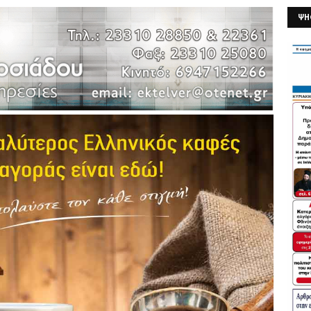
ΨΗ
26/