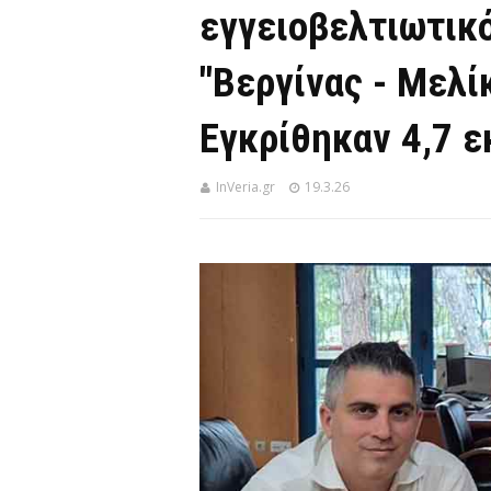
εγγειοβελτιωτικ
"Βεργίνας - Μελίκ
Εγκρίθηκαν 4,7 ε
InVeria.gr
19.3.26