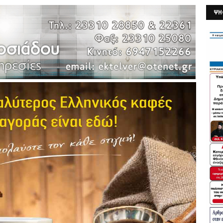
ΨΗ
26/