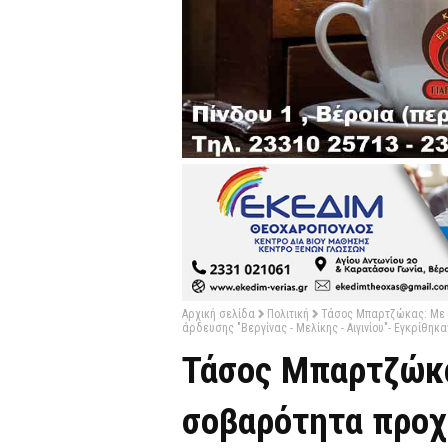
Αρχική σελίδα
Πολιτική
Τάσος Μπαρτζώκας: Με ε
άρδευσης "Βεργίνας - Μελίκης - Αιγινίου"- Εγκρίθηκα
Τάσος Μπαρτζώκα
σοβαρότητα προχ