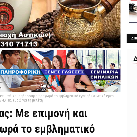
ΔΗ
πιμονή και σοβαρότητα προχωρά το εμβληματικό εγγειοβελτιωτικό έργο
ν 4,7 εκ. ευρώ για τη μελέτη
ς: Με επιμονή και
ωρά το εμβληματικό