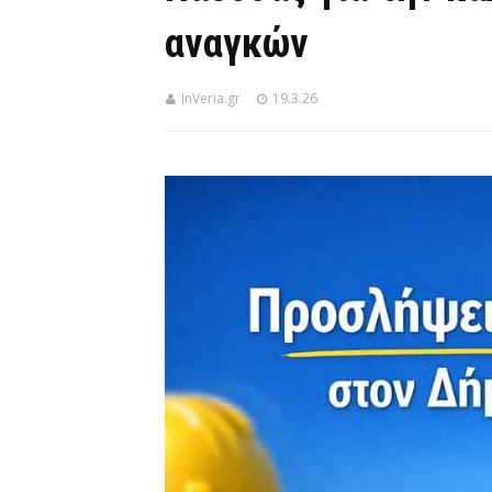
αναγκών
InVeria.gr
19.3.26