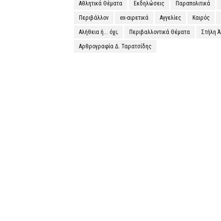
Αθλητικά Θέματα
Εκδηλώσεις
Παραπολιτικά
Περιβάλλον
ex-αιρετικά
Αγγελίες
Καιρός
Αλήθεια ή... όχι;
Περιβαλλοντικά Θέματα
Στήλη 
Αρθρογραφία Δ. Ταρατσίδης