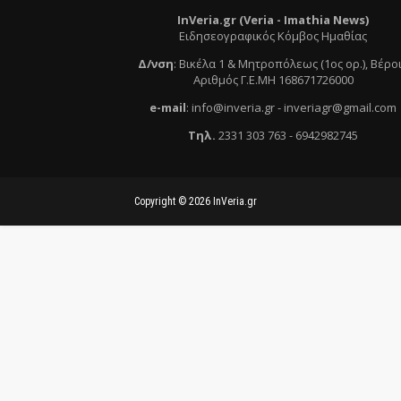
InVeria.gr (Veria -
Ι
mathia News)
Ειδησεογραφικός Κόμβος Ημαθίας
Δ/νση
:
Βικέλα 1 & Μητροπόλεως (1ος ορ.)
, Βέρο
Αριθμός Γ.Ε.ΜΗ 168671726000
e
-mail
:
info@inveria.gr
- i
nveriagr@gmail.com
Τηλ
.
2331 303 763
-
6942982745
Copyright ©
2026
InVeria.gr