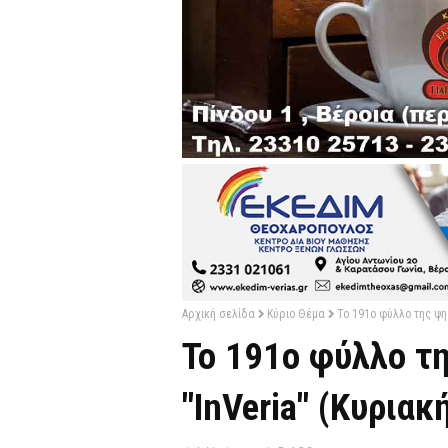
Αρχική σελίδα
Κύριο Θέμα
Το 191ο φύλλο της ψη
Το 191ο φύλλο τ
"InVeria" (Κυριακ