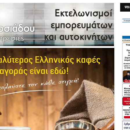
ΨΗ
26/