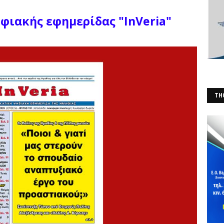
ιακής εφημερίδας "InVeria"
THO
(Φ