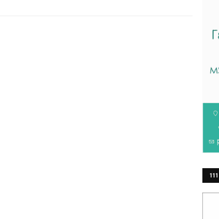
111
ΕΡ