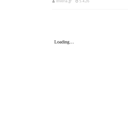
InVeria.gr
5.4.26