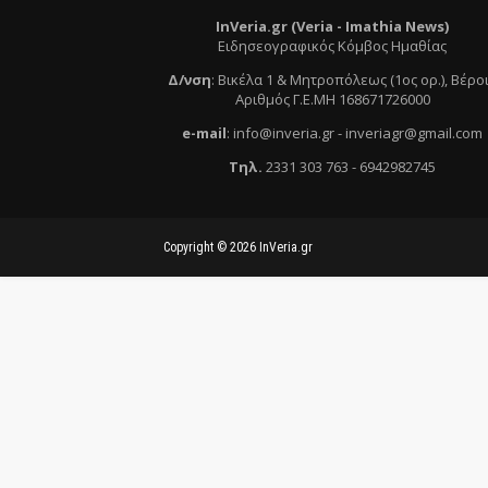
InVeria.gr (Veria -
Ι
mathia News)
Ειδησεογραφικός Κόμβος Ημαθίας
Δ/νση
:
Βικέλα 1 & Μητροπόλεως (1ος ορ.)
, Βέρο
Αριθμός Γ.Ε.ΜΗ 168671726000
e
-mail
:
info@inveria.gr
- i
nveriagr@gmail.com
Τηλ
.
2331 303 763
-
6942982745
Copyright ©
2026
InVeria.gr