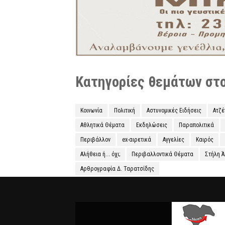
Κατηγορίες θεμάτων στο 
Κοινωνία
Πολιτική
Αστυνομικές Ειδήσεις
Ατζ
Αθλητικά Θέματα
Εκδηλώσεις
Παραπολιτικά
Περιβάλλον
ex-αιρετικά
Αγγελίες
Καιρός
Αλήθεια ή... όχι;
Περιβαλλοντικά Θέματα
Στήλη 
Αρθρογραφία Δ. Ταρατσίδης