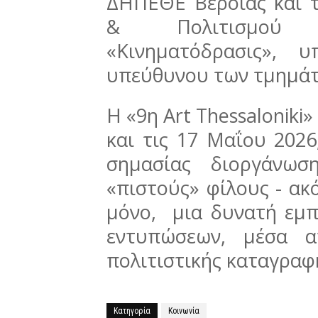
ΔΗΠΕΘΕ Βέροιας και 
& Πολιτισμού 
«Κινηματόδρασις», 
υπεύθυνου των τμημά
Η «9η Art Thessaloniki»
και τις 17 Μαΐου 2026
σημασίας διοργάνωσ
«πιστούς» φίλους - ακ
μόνο, μια δυνατή εμπ
εντυπώσεων, μέσα α
πολιτιστικής καταγραφ
Κατηγορία
Κοινωνία