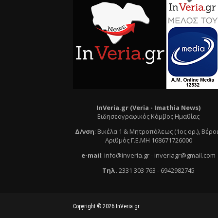
InVeria.gr (Veria -
Ι
mathia News)
Ειδησεογραφικός Κόμβος Ημαθίας
Δ/νση
:
Βικέλα 1 & Μητροπόλεως (1ος ορ.)
, Βέρο
Αριθμός Γ.Ε.ΜΗ 168671726000
e
-mail
:
info@inveria.gr
- i
nveriagr@gmail.com
Τηλ
.
2331 303 763
-
6942982745
Copyright ©
2026
InVeria.gr