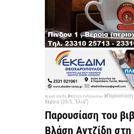
Παρουσίαση 
Αρχική σελίδα
Ατζέντα Εκδηλώσεων
Βέροια (20/5, "Ελιά")
Παρουσίαση του βιβ
Βλάση Αγτζίδη στη Β