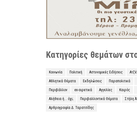
Κατηγορίες θεμάτων στο 
Κοινωνία
Πολιτική
Αστυνομικές Ειδήσεις
Ατζ
Αθλητικά Θέματα
Εκδηλώσεις
Παραπολιτικά
Περιβάλλον
ex-αιρετικά
Αγγελίες
Καιρός
Αλήθεια ή... όχι;
Περιβαλλοντικά Θέματα
Στήλη 
Αρθρογραφία Δ. Ταρατσίδης