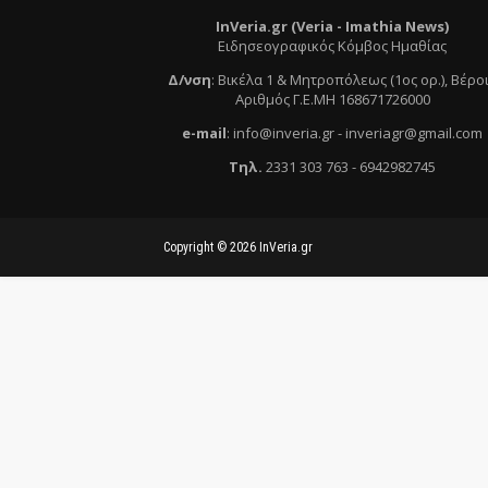
InVeria.gr (Veria -
Ι
mathia News)
Ειδησεογραφικός Κόμβος Ημαθίας
Δ/νση
:
Βικέλα 1 & Μητροπόλεως (1ος ορ.)
, Βέρο
Αριθμός Γ.Ε.ΜΗ 168671726000
e
-mail
:
info@inveria.gr
- i
nveriagr@gmail.com
Τηλ
.
2331 303 763
-
6942982745
Copyright ©
2026
InVeria.gr