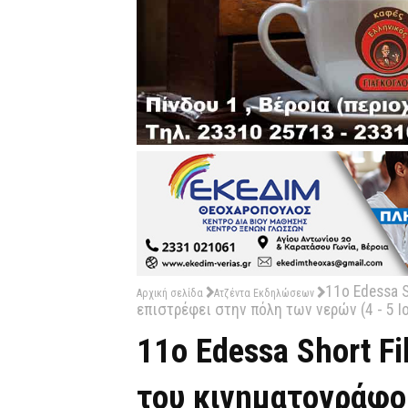
11ο Edessa S
Αρχική σελίδα
Ατζέντα Εκδηλώσεων
επιστρέφει στην πόλη των νερών (4 - 5 Ι
11ο Edessa Short Fi
του κινηματογράφο