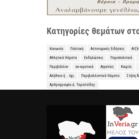
Κατηγορίες θεμάτων στο 
Κοινωνία
Πολιτική
Αστυνομικές Ειδήσεις
Ατζ
Αθλητικά Θέματα
Εκδηλώσεις
Παραπολιτικά
Περιβάλλον
ex-αιρετικά
Αγγελίες
Καιρός
Αλήθεια ή... όχι;
Περιβαλλοντικά Θέματα
Στήλη 
Αρθρογραφία Δ. Ταρατσίδης