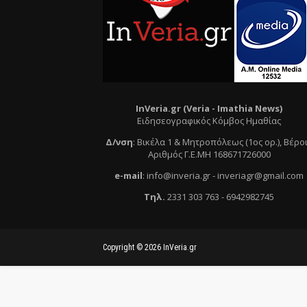
InVeria.gr (Veria -
Ι
mathia News)
Ειδησεογραφικός Κόμβος Ημαθίας
Δ/νση
:
Βικέλα 1 & Μητροπόλεως (1ος ορ.)
, Βέρο
Αριθμός Γ.Ε.ΜΗ 168671726000
e
-mail
:
info@inveria.gr
- i
nveriagr@gmail.com
Τηλ
.
2331 303 763
-
6942982745
Copyright ©
2026
InVeria.gr