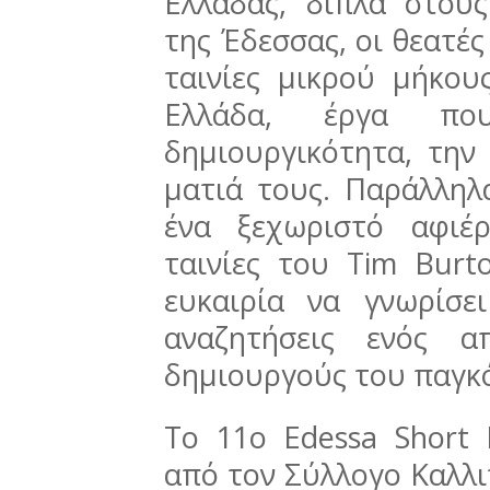
Ελλάδας, δίπλα στου
της Έδεσσας, οι θεατέ
ταινίες μικρού μήκο
Ελλάδα, έργα πο
δημιουργικότητα, την
ματιά τους. Παράλληλ
ένα ξεχωριστό αφιέ
ταινίες του Tim Burt
ευκαιρία να γνωρίσε
αναζητήσεις ενός α
δημιουργούς του παγκ
Το 11ο Edessa Short F
από τον Σύλλογο Καλλιτ