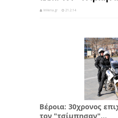
InVeria.gr
21.2.14
Βέροια: 30χρονος επι
τον "τσίμπησαν"...