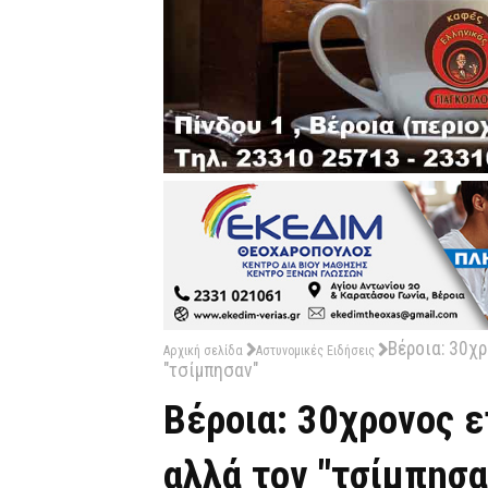
Βέροια: 30χρ
Αρχική σελίδα
Αστυνομικές Ειδήσεις
"τσίμπησαν"
Βέροια: 30χρονος ε
αλλά τον "τσίμπησα