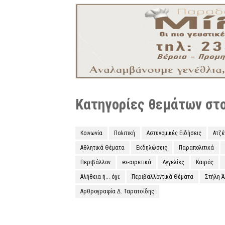
Κατηγορίες θεμάτων στο 
Κοινωνία
Πολιτική
Αστυνομικές Ειδήσεις
Ατζ
Αθλητικά Θέματα
Εκδηλώσεις
Παραπολιτικά
Περιβάλλον
ex-αιρετικά
Αγγελίες
Καιρός
Αλήθεια ή... όχι;
Περιβαλλοντικά Θέματα
Στήλη 
Αρθρογραφία Δ. Ταρατσίδης