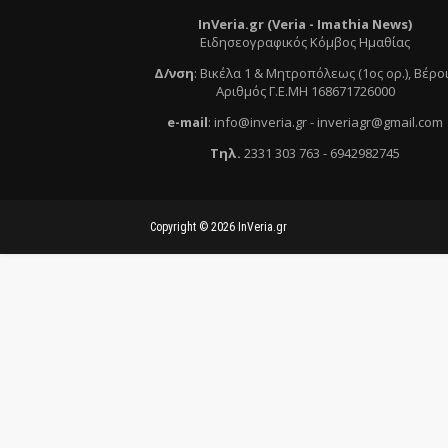
InVeria.gr (Veria -
Ι
mathia News)
Ειδησεογραφικός Κόμβος Ημαθίας
Δ/νση
:
Βικέλα 1 & Μητροπόλεως (1ος ορ.)
, Βέρο
Αριθμός Γ.Ε.ΜΗ 168671726000
e
-mail
:
info@inveria.gr
- i
nveriagr@gmail.com
Τηλ
.
2331 303 763
-
6942982745
Copyright ©
2026
InVeria.gr