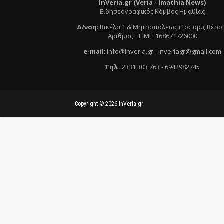
InVeria.gr (Veria -
Ι
mathia News)
Ειδησεογραφικός Κόμβος Ημαθίας
Δ/νση
:
Βικέλα 1 & Μητροπόλεως (1ος ορ.)
, Βέρο
Αριθμός Γ.Ε.ΜΗ 168671726000
e
-mail
:
info@inveria.gr
- i
nveriagr@gmail.com
Τηλ
.
2331 303 763
-
6942982745
Copyright ©
2026
InVeria.gr