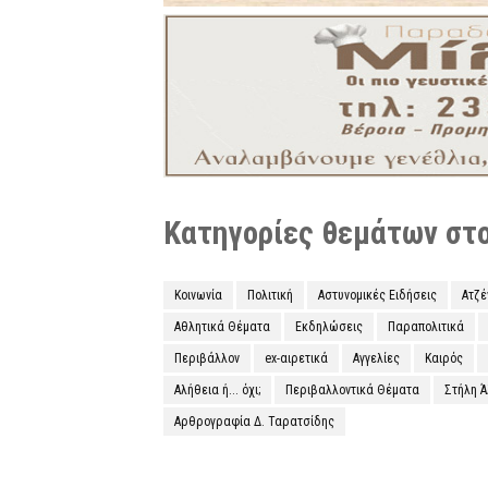
Κατηγορίες θεμάτων στο 
Κοινωνία
Πολιτική
Αστυνομικές Ειδήσεις
Ατζ
Αθλητικά Θέματα
Εκδηλώσεις
Παραπολιτικά
Περιβάλλον
ex-αιρετικά
Αγγελίες
Καιρός
Αλήθεια ή... όχι;
Περιβαλλοντικά Θέματα
Στήλη 
Αρθρογραφία Δ. Ταρατσίδης