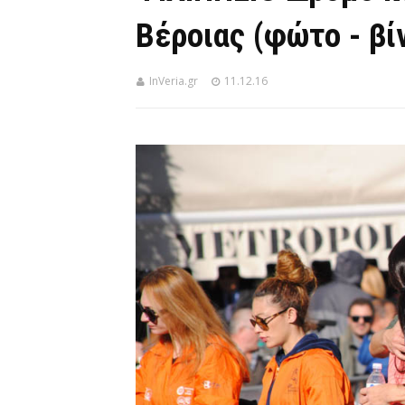
Βέροιας (φώτο - βί
InVeria.gr
11.12.16