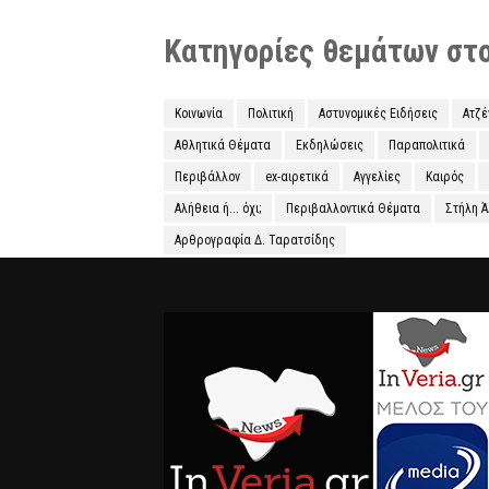
Κατηγορίες θεμάτων στο 
Κοινωνία
Πολιτική
Αστυνομικές Ειδήσεις
Ατζ
Αθλητικά Θέματα
Εκδηλώσεις
Παραπολιτικά
Περιβάλλον
ex-αιρετικά
Αγγελίες
Καιρός
Αλήθεια ή... όχι;
Περιβαλλοντικά Θέματα
Στήλη 
Αρθρογραφία Δ. Ταρατσίδης