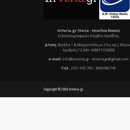
InVeria.gr (Veria -
Ι
mathia News)
Ειδησεογραφικός Κόμβος Ημαθίας
Δ/νση
:
Βικέλα 1 & Μητροπόλεως (1ος ορ.)
, Βέρο
Αριθμός Γ.Ε.ΜΗ 168671726000
e
-mail
:
info@inveria.gr
- i
nveriagr@gmail.com
Τηλ
.
2331 303 763
-
6942982745
Copyright ©
2026
InVeria.gr