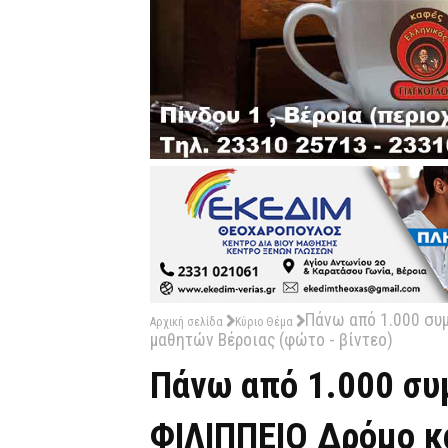
Πάνω από 1.000 συμ
Αρχική σελίδα
Κύριο Θέμα
μαθητών Βέροιας (φώτο - βίντεο)
Πάνω από 1.000 συ
ΦΙΛΙΠΠΕΙΟ Δρόμο κ