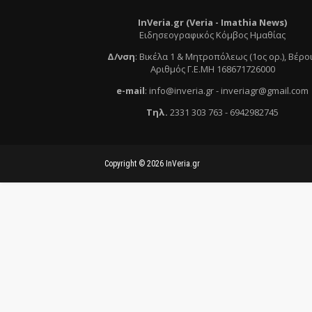
InVeria.gr (Veria -
Ι
mathia News)
Ειδησεογραφικός Κόμβος Ημαθίας
Δ/νση
:
Βικέλα 1 & Μητροπόλεως (1ος ορ.)
, Βέρο
Αριθμός Γ.Ε.ΜΗ 168671726000
e
-mail
:
info@inveria.gr
- i
nveriagr@gmail.com
Τηλ
.
2331 303 763
-
6942982745
Copyright ©
2026
InVeria.gr