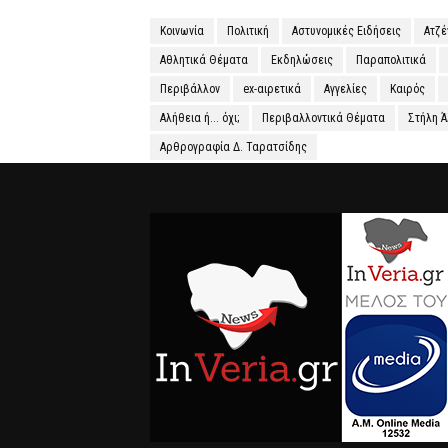
Κοινωνία
Πολιτική
Αστυνομικές Ειδήσεις
Ατζ
Αθλητικά Θέματα
Εκδηλώσεις
Παραπολιτικά
Περιβάλλον
ex-αιρετικά
Αγγελίες
Καιρός
Αλήθεια ή... όχι;
Περιβαλλοντικά Θέματα
Στήλη 
Αρθρογραφία Δ. Ταρατσίδης