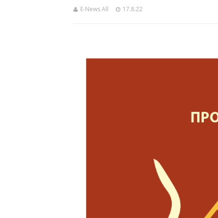
E-News All
17.8.22