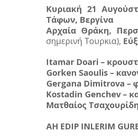
Κυριακή 21 Αυγούσ
Τάφων, Βεργίνα
Αρχαία Θράκη, Περσ
σημερινή Τουρκια),
Εύξ
Itamar Doari – κρουσ
Gorken Saoulis – καν
Gergana Dimitrova –
Kostadin Genchev – κ
Ματθαίος Τσαχουρίδη
AH EDIP INLERIM GUR