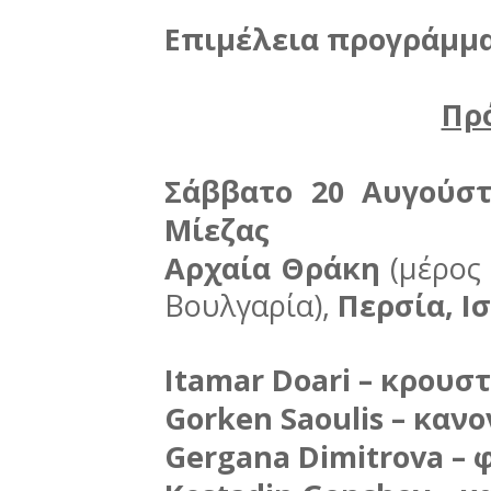
Eπιμέλεια προγράμμα
Πρ
Σάββατο 20 Αυγούστ
Μίεζας
Αρχαία Θράκη
(μέρος 
Βουλγαρία),
Περσία, Ι
Itamar Doari – κρουσ
Gorken Saoulis – καν
Gergana Dimitrova –