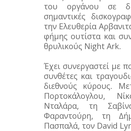
του οργάνου σε δί
σημαντικές δισκογρα
την Ελευθερία Αρβανιτά
φήμης ουτίστα και συν
θρυλικούς Night Ark.
Έχει συνεργαστεί µε π
συνθέτες και τραγουδι
διεθνούς κύρους. Μ
Πορτοκάλογλου, Νί
Νταλάρα, τη Σαβίν
Φαραντούρη, τη ∆ή
Πασπαλά, τον David Lyn