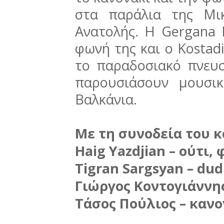
στα παράλια της Μι
Ανατολής. Η Gergana D
φωνή της και ο Kostad
το παραδοσιακό πνευσ
παρουσιάσουν μουσι
Βαλκάνια.
Με τη συνοδεία του 
Haig Yazdjian – ούτι,
Tigran Sargsyan – dud
Γιώργος Κοντογιάννη
Τάσος Πούλιος – κανο