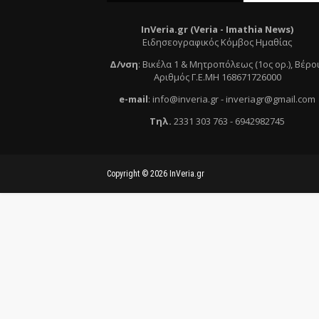
InVeria.gr (Veria -
Ι
mathia News)
Ειδησεογραφικός Κόμβος Ημαθίας
Δ/νση
:
Βικέλα 1 & Μητροπόλεως (1ος ορ.)
, Βέρο
Αριθμός Γ.Ε.ΜΗ 168671726000
e
-mail
:
info@inveria.gr
- i
nveriagr@gmail.com
Τηλ
.
2331 303 763
-
6942982745
Copyright ©
2026
InVeria.gr