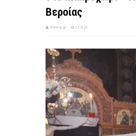
Βεροίας
InVeria.gr
17.4.23