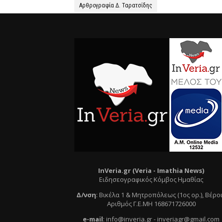
Αρθρογραφία Δ. Ταρατσίδης
InVeria.gr (Veria -
Ι
mathia News)
Ειδησεογραφικός Κόμβος Ημαθίας
Δ/νση
:
Βικέλα 1 & Μητροπόλεως (1ος ορ.)
, Βέρο
Αριθμός Γ.Ε.ΜΗ 168671726000
e
-mail
:
info@inveria.gr
- i
nveriagr@gmail.com