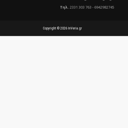
Τηλ
.
2331 303 763
-
6942982745
Copyright ©
2026
InVeria.gr