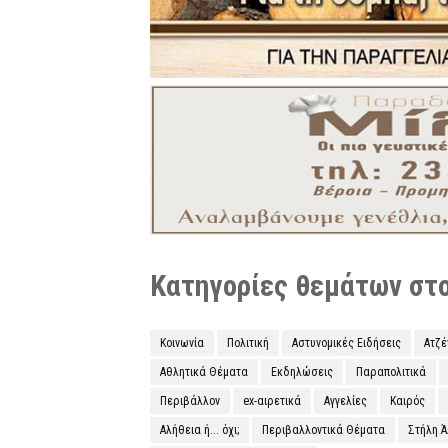
Κατηγορίες θεμάτων στο 
Κοινωνία
Πολιτική
Αστυνομικές Ειδήσεις
Ατζ
Αθλητικά Θέματα
Εκδηλώσεις
Παραπολιτικά
Περιβάλλον
ex-αιρετικά
Αγγελίες
Καιρός
Αλήθεια ή... όχι;
Περιβαλλοντικά Θέματα
Στήλη 