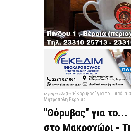
"Θόρυβος" για το... θαύμα
Αρχική σελίδα
ω
Μητρόπολη Βεροίας
"Θόρυβος" για το..
στο Μακροχώρι - Τ